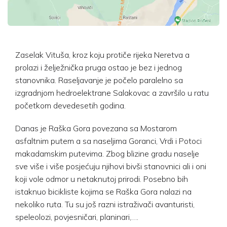
Zaselak Vituša, kroz koju protiče rijeka Neretva a
prolazi i želježnička pruga ostao je bez i jednog
stanovnika. Raseljavanje je počelo paralelno sa
izgradnjom hedroelektrane Salakovac a završilo u ratu
početkom devedesetih godina.
Danas je Raška Gora povezana sa Mostarom
asfaltnim putem a sa naseljima Goranci, Vrdi i Potoci
makadamskim putevima. Zbog blizine gradu naselje
sve više i više posjećuju njihovi bivši stanovnici ali i oni
koji vole odmor u netaknutoj prirodi. Posebno bih
istaknuo bicikliste kojima se Raška Gora nalazi na
nekoliko ruta. Tu su još razni istraživači avanturisti,
speleolozi, povjesničari, planinari,….