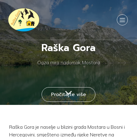
Raška Gora
Oaza mira nadomak Mostara
Pročitajte više
Raška Gora je naselje u blizini grada Mostara u Bosni i
Hercegovini, smješteno između rijeke Neretve na