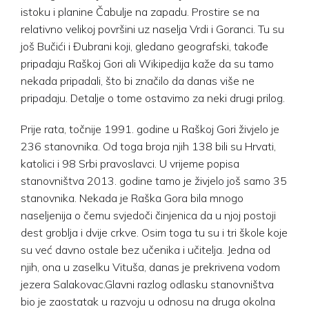
istoku i planine Čabulje na zapadu. Prostire se na
relativno velikoj površini uz naselja Vrdi i Goranci. Tu su
još Bučići i Đubrani koji, gledano geografski, takođe
pripadaju Raškoj Gori ali Wikipedija kaže da su tamo
nekada pripadali, što bi značilo da danas više ne
pripadaju. Detalje o tome ostavimo za neki drugi prilog.
Prije rata, točnije 1991. godine u Raškoj Gori živjelo je
236 stanovnika. Od toga broja njih 138 bili su Hrvati,
katolici i 98 Srbi pravoslavci. U vrijeme popisa
stanovništva 2013. godine tamo je živjelo još samo 35
stanovnika. Nekada je Raška Gora bila mnogo
naseljenija o čemu svjedoči činjenica da u njoj postoji
dest groblja i dvije crkve. Osim toga tu su i tri škole koje
su već davno ostale bez učenika i učitelja. Jedna od
njih, ona u zaselku Vituša, danas je prekrivena vodom
jezera Salakovac.Glavni razlog odlasku stanovništva
bio je zaostatak u razvoju u odnosu na druga okolna